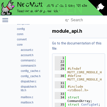
NeoMutt
DOXYGEN
commands
2025-12-11-1016-g929a3e
complete
Teaching an old dog new tricks
compmbox
Toggle main menu visibility
compose
compress
config
module_api.h
conn
convert
Go to the documentation of this
core
file.
account.c
account.h
    1
command.c
   22
   28
command.h
   29
#ifndef 
config_cache.c
MUTT_CORE_MODULE_H
   30
#define 
config_cache.h
MUTT_CORE_MODULE_H
dispatcher.c
   31
   32
#include 
dispatcher.h
<stdbool.h>
lib.h
   33
mailbox.c
   34
struct 
CommandArray;
mailbox.h
   35
struct 
ConfigSet
;