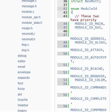
message.c
   36
struct 
NeoMutt
;
   37
message.h
   41
enum
ModuleId
module.c
   42
{
   43
// These two 
module_api.h
have priority
module_data.h
   44
MODULE_ID_MAIN
,  
   45
MODULE_ID_GUI
,   
mxapi.h
   46
neomutt.c
   47
MODULE_ID_ADDRESS
,  
neomutt.h
   48
MODULE_ID_ALIAS
, 
tmp.c
   49
MODULE_ID_ATTACH
,   
tmp.h
   50
debug
MODULE_ID_AUTOCRYP
T
,     
editor
   51
email
MODULE_ID_BCACHE
,   
envelope
   52
MODULE_ID_BROWSER
,  
expando
   53
MODULE_ID_COLOR
, 
fuzz
   54
MODULE_ID_COMMANDS
fuzzy
,      
gui
   55
MODULE_ID_COMPLETE
hcache
,      
helpbar
   56
MODULE_ID_COMPMBOX
history