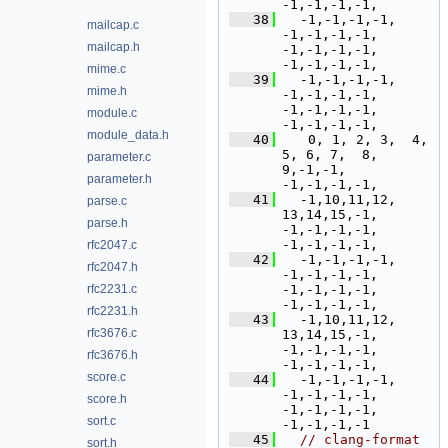
-1,-1,-1,-1,
   38
  -1,-1,-1,-1, 
mailcap.c
-1,-1,-1,-1, 
mailcap.h
-1,-1,-1,-1, 
-1,-1,-1,-1,
mime.c
   39
  -1,-1,-1,-1, 
mime.h
-1,-1,-1,-1, 
-1,-1,-1,-1, 
module.c
-1,-1,-1,-1,
module_data.h
   40
   0, 1, 2, 3,  4, 
5, 6, 7,  8, 
parameter.c
9,-1,-1, 
parameter.h
-1,-1,-1,-1,
   41
  -1,10,11,12, 
parse.c
13,14,15,-1, 
parse.h
-1,-1,-1,-1, 
-1,-1,-1,-1,
rfc2047.c
   42
  -1,-1,-1,-1, 
rfc2047.h
-1,-1,-1,-1, 
rfc2231.c
-1,-1,-1,-1, 
-1,-1,-1,-1,
rfc2231.h
   43
  -1,10,11,12, 
rfc3676.c
13,14,15,-1, 
-1,-1,-1,-1, 
rfc3676.h
-1,-1,-1,-1,
score.c
   44
  -1,-1,-1,-1, 
-1,-1,-1,-1, 
score.h
-1,-1,-1,-1, 
sort.c
-1,-1,-1,-1
   45
// clang-format 
sort.h